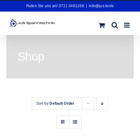
Zum
Rufen Sie uns an! 0711 3461168
|
info@jus.tools
Inhalt
springen
Shop
Sort by
Default Order