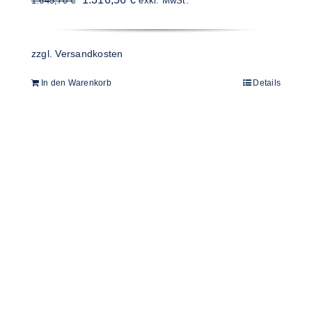
1.645,70
€
exkl. MwSt.
Preis
Preis
war:
ist:
zzgl.
Versandkosten
1.645,70 €
1.316,56 €.
In den Warenkorb
Details