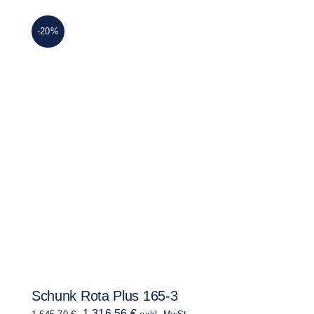
-20%
Schunk Rota Plus 165-3
Ursprünglicher
Aktueller
1.316,56
€