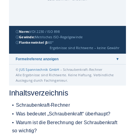
ⓘ
Norm:
VDI 2230 / ISO 898
ⓘ
Gewinde:
Metrisches ISO-Regelgewinde
ⓘ
Flankenwinkel β:
60°
Ergebnisse sind Richtwerte – keine Gewähr
Formelreferenz anzeigen
▼
©
JUS Spanntechnik GmbH
– Schraubenkraft-Rechner
Alle Ergebnisse sind Richtwerte. Keine Haftung. Verbindliche
Auslegung durch Fachingenieur.
Inhaltsverzeichnis
Schraubenkraft-Rechner
Was bedeutet „Schraubenkraft“ überhaupt?
Warum ist die Berechnung der Schraubenkraft
so wichtig?