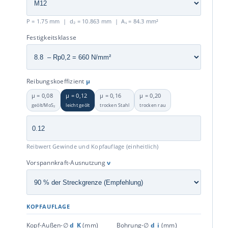
P = 1.75 mm | d₂ = 10.863 mm | Aₛ = 84.3 mm²
Festigkeitsklasse
Reibungskoeffizient
μ
μ = 0,08
μ = 0,12
μ = 0,16
μ = 0,20
geölt/MoS₂
leicht geölt
trocken Stahl
trocken rau
Reibwert Gewinde und Kopfauflage (einheitlich)
Vorspannkraft-Ausnutzung
ν
KOPFAUFLAGE
Kopf-Außen-∅
d_K
(mm)
Bohrung-∅
d_i
(mm)