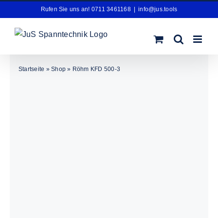
Zum
Rufen Sie uns an! 0711 3461168
|
info@jus.tools
Inhalt
springen
Startseite
»
Shop
»
Röhm KFD 500-3