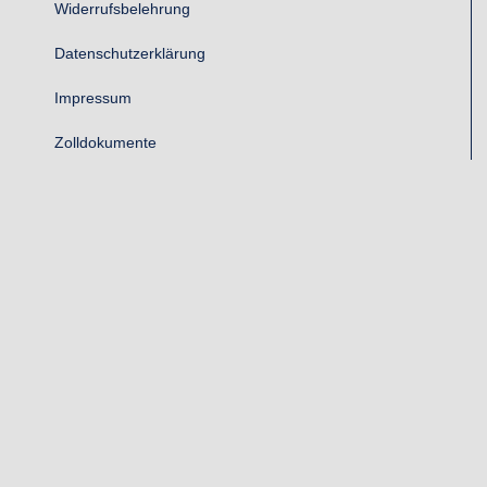
Widerrufsbelehrung
Datenschutzerklärung
Impressum
Zolldokumente
Cookie-Richtlinie (EU)
KONTAKT
Justinus-Kerner-Str.27
73770 Denkendorf
Telefon:
0711 3461168
E-Mail:
info@jus.tools
Webseite:
www.jus-spanntechnik.de