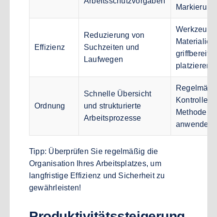
Arbeitsschutzvorgaben
Markierung
Werkzeuge
Reduzierung von
Materialien
Effizienz
Suchzeiten und
griffbereit
Laufwegen
platzieren
Regelmäßi
Schnelle Übersicht
Kontrolle, 
Ordnung
und strukturierte
Methode
Arbeitsprozesse
anwenden
Tipp: Überprüfen Sie regelmäßig die
Organisation Ihres Arbeitsplatzes, um
langfristige Effizienz und Sicherheit zu
gewährleisten!
Produktivitätssteigerung