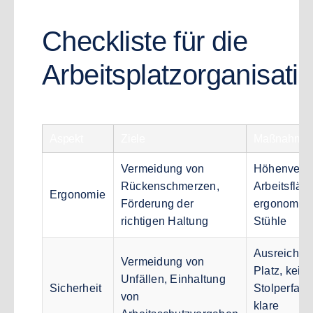
Checkliste für die
Arbeitsplatzorganisati
Aspekt
Ziele
Maßnahme
Vermeidung von
Höhenverst
Rückenschmerzen,
Arbeitsfläc
Ergonomie
Förderung der
ergonomis
richtigen Haltung
Stühle
Ausreichen
Vermeidung von
Platz, kein
Unfällen, Einhaltung
Sicherheit
Stolperfalle
von
klare